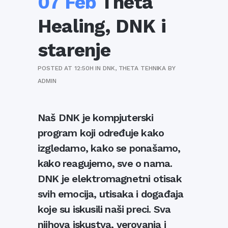
07 Feb
Theta
Healing, DNK i
starenje
POSTED AT 12:50H
IN
DNK
,
THETA TEHNIKA
BY
ADMIN
Naš DNK je kompjuterski
program koji određuje kako
izgledamo, kako se ponašamo,
kаkо reagujemo, sve o nama.
DNK je elektromagnetni otisak
svih emocija, utisaka i događaja
koje su iskusili naši preci. Sva
njihova iskustva, verovanja i