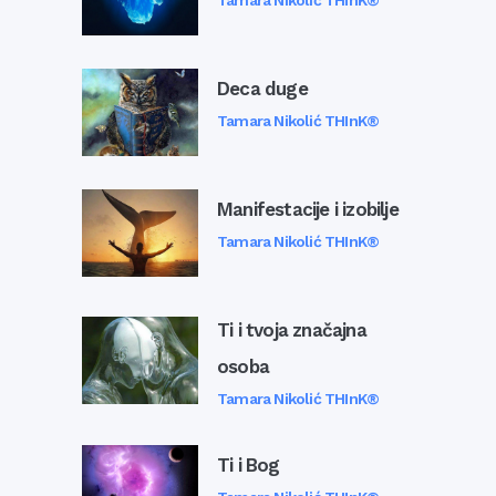
Tamara Nikolić THInK®
Deca duge
Tamara Nikolić THInK®
Manifestacije i izobilje
Tamara Nikolić THInK®
Ti i tvoja značajna
osoba
Tamara Nikolić THInK®
Ti i Bog