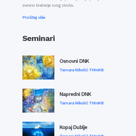
svesno kreiranje svog zivota.
Pročitaj više
Seminari
Osnovni DNK
Tamara Nikolić THInK®
Napredni DNK
Tamara Nikolić THInK®
Kopaj Dublje