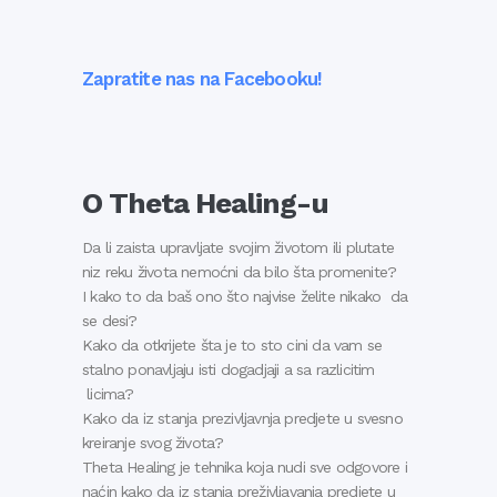
Zapratite nas na Facebooku!
O Theta Healing-u
Da li zaista upravljate svojim životom ili plutate
niz reku života nemoćni da bilo šta promenite?
I kako to da baš ono što najvise želite nikako da
se desi?
Kako da otkrijete šta je to sto cini da vam se
stalno ponavljaju isti dogadjaji a sa razlicitim
licima?
Kako da iz stanja prezivljavnja predjete u svesno
kreiranje svog života?
Theta Healing je tehnika koja nudi sve odgovore i
naćin kako da iz stanja preživljavanja predjete u