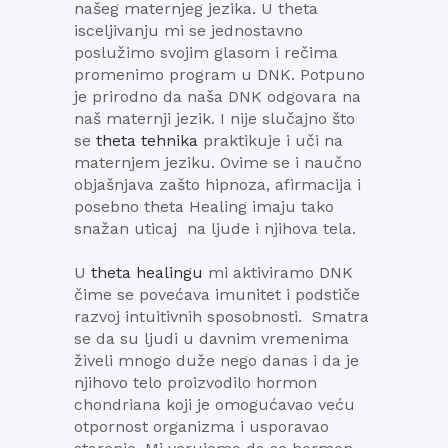
našeg maternjeg jezika. U theta
isceljivanju mi se jednostavno
poslužimo svojim glasom i rečima
promenimo program u DNK. Potpuno
je prirodno da naša DNK odgovara na
naš maternji jezik. I nije slučajno što
se
theta tehnika
praktikuje i uči na
maternjem jeziku. Ovime se i naučno
objašnjava zašto hipnoza, afirmacija i
posebno theta Healing imaju tako
snažan uticaj na ljude i njihova tela.
U
theta healingu
mi aktiviramo DNK
čime se povećava imunitet i podstiče
razvoj intuitivnih sposobnosti. Smatra
se da su ljudi u davnim vremenima
živeli mnogo duže nego danas i da je
njihovo telo proizvodilo hormon
chondriana koji je omogućavao veću
otpornost organizma i usporavao