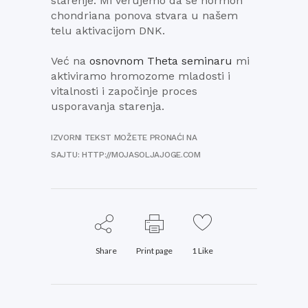
starenje. Mi verujemo da se hormon
chondriana ponova stvara u našem
telu aktivacijom DNK.
Već na
osnovnom Theta seminaru
mi
aktiviramo hromozome mladosti i
vitalnosti i započinje proces
usporavanja starenja.
IZVORNI TEKST MOŽETE PRONAĆI NA
SAJTU:
HTTP://MOJASOLJAJOGE.COM
Share
Print page
1
Like