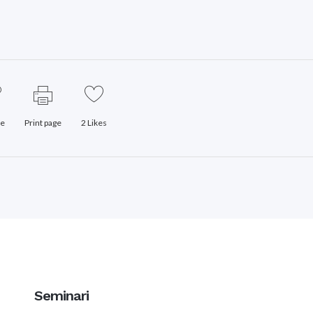
re
Print page
2
Likes
Seminari