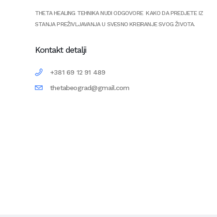
THETA HEALING TEHNIKA NUDI ODGOVORE KAKO DA PREDJETE IZ
STANJA PREŽIVLJAVANJA U SVESNO KREIRANJE SVOG ŽIVOTA.
Kontakt detalji
+381 69 12 91 489
thetabeograd@gmail.com