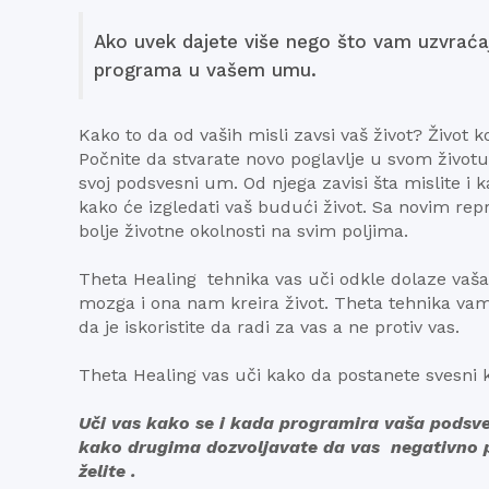
Ako uvek dajete više nego što vam uzvraćaj
programa u vašem umu.
Kako to da od vaših misli zavsi vaš život? Život ko
Počnite da stvarate novo poglavlje u svom životu
svoj podsvesni um. Od njega zavisi šta mislite i 
kako će izgledati vaš budući život. Sa novim repr
bolje životne okolnosti na svim poljima.
Theta Healing tehnika vas uči odkle dolaze vaša
mozga i ona nam kreira život. Theta tehnika vam 
da je iskoristite da radi za vas a ne protiv vas.
Theta Healing vas uči kako da postanete svesni k
Uči vas
kako se i kada programira vaša podsves
kako drugima dozvoljavate da vas negativno p
želite .