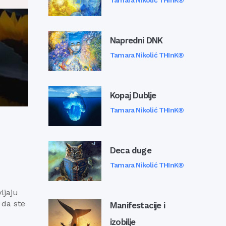
Tamara Nikolić THInK®
Napredni DNK
Tamara Nikolić THInK®
Kopaj Dublje
Tamara Nikolić THInK®
Deca duge
Tamara Nikolić THInK®
ljaju
 da ste
Manifestacije i
izobilje