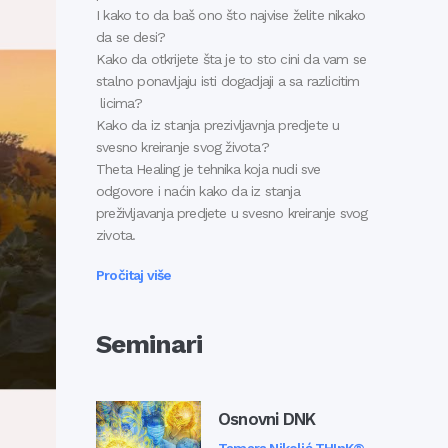
I kako to da baš ono što najvise želite nikako
da se desi?
Kako da otkrijete šta je to sto cini da vam se
stalno ponavljaju isti dogadjaji a sa razlicitim
licima?
Kako da iz stanja prezivljavnja predjete u
svesno kreiranje svog života?
Theta Healing je tehnika koja nudi sve
odgovore i naćin kako da iz stanja
preživljavanja predjete u svesno kreiranje svog
zivota.
Pročitaj više
Seminari
Osnovni DNK