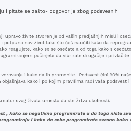
u i pitate se zašto- odgovor je zbog podsvesnih
ji upravo živite stvoren je od vaših predjašnjih misli i oseć
 i potpuno nov život tako što ćeš naučiti kako da reprogr
kako reagujete, kako se se osećate a od toga kako s osećate
ogramiranjem počinjete da vibrirate drugačije i privlačite
 verovanja i kako da ih promenite. Podsvest čini 90% naš
objašnjava kako i po kojim pravilima radi vaša podsvest i
reator svog života umesto da ste žrtva okolnosti.
t , kako se negativno programirate a da toga niste sve
rogramiraju i kako da sebe programirate svesno kako 