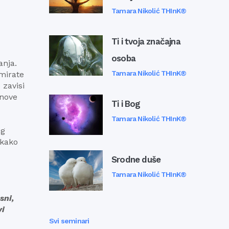
Tamara Nikolić THInK®
Ti i tvoja značajna
osoba
anja.
Tamara Nikolić THInK®
amirate
 zavisi
 nove
Ti i Bog
Tamara Nikolić THInK®
eg
 kako
Srodne duše
Tamara Nikolić THInK®
sni,
vi
Svi seminari