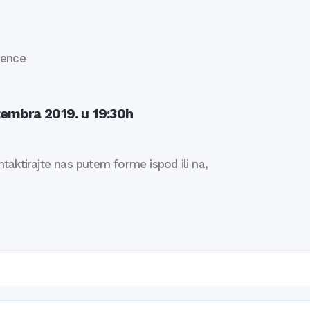
ience
tembra 2019.
u
19:30h
taktirajte nas putem forme ispod ili na,