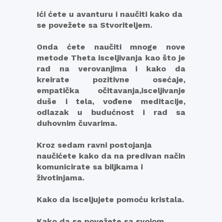
Ići ćete u avanturu i naučiti kako da
se povežete sa Stvoriteljem.
Onda ćete naučiti mnoge nove
metode Theta isceljivanja kao što je
rad na verovanjima i kako da
kreirate pozitivne osećaje,
empatička očitavanja,isceljivanje
duše i tela, vođene meditacije,
odlazak u budućnost i rad sa
duhovnim čuvarima.
Kroz sedam ravni postojanja
naučićete kako da na predivan način
komunicirate sa biljkama i
životinjama.
Kako da isceljujete pomoću kristala.
Kako da se povežete sa svojom