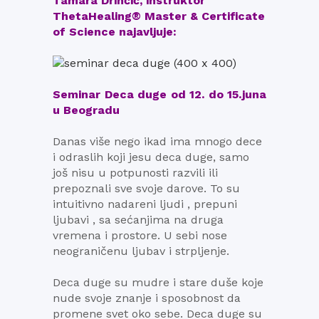
Tamara Drinčić, instruktor
ThetaHealing® Master & Certificate
of Science najavljuje:
Seminar Deca duge od 12. do 15.juna
u Beogradu
Danas više nego ikad ima mnogo dece
i odraslih koji jesu deca duge, samo
još nisu u potpunosti razvili ili
prepoznali sve svoje darove. To su
intuitivno nadareni ljudi , prepuni
ljubavi , sa sećanjima na druga
vremena i prostore. U sebi nose
neograničenu ljubav i strpljenje.
Deca duge su mudre i stare duše koje
nude svoje znanje i sposobnost da
promene svet oko sebe. Deca duge su