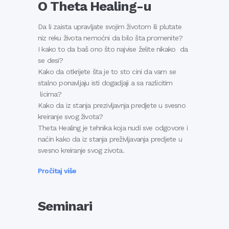
O Theta Healing-u
Da li zaista upravljate svojim životom ili plutate
niz reku života nemoćni da bilo šta promenite?
I kako to da baš ono što najvise želite nikako da
se desi?
Kako da otkrijete šta je to sto cini da vam se
stalno ponavljaju isti dogadjaji a sa razlicitim
licima?
Kako da iz stanja prezivljavnja predjete u svesno
kreiranje svog života?
Theta Healing je tehnika koja nudi sve odgovore i
naćin kako da iz stanja preživljavanja predjete u
svesno kreiranje svog zivota.
Pročitaj više
Seminari