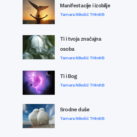
Manifestacije i izobilje
Tamara Nikolić THInK®
Ti i tvoja značajna
osoba
Tamara Nikolić THInK®
Ti i Bog
Tamara Nikolić THInK®
Srodne duše
Tamara Nikolić THInK®