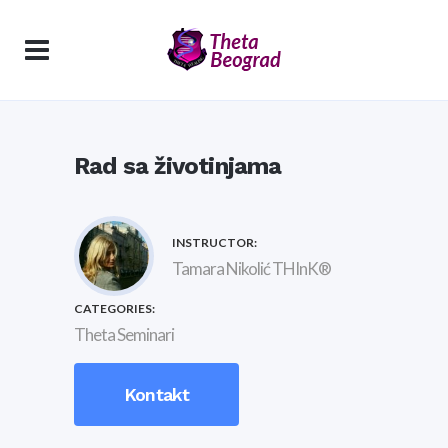
Rad sa životinjama
INSTRUCTOR:
Tamara Nikolić THInK®
CATEGORIES:
Theta Seminari
Kontakt