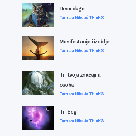
Deca duge
Tamara Nikolić THInK®
Manifestacije i izobilje
Tamara Nikolić THInK®
Ti i tvoja značajna
osoba
Tamara Nikolić THInK®
Ti i Bog
Tamara Nikolić THInK®