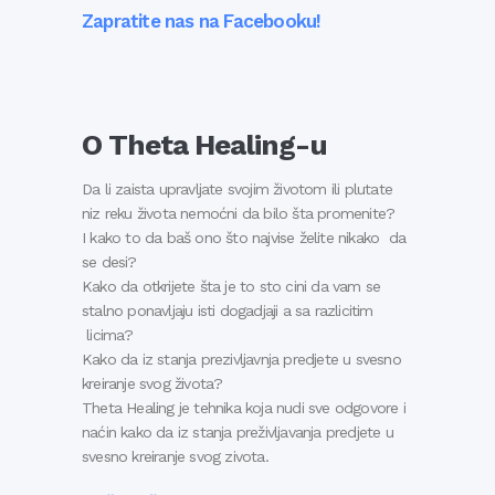
Zapratite nas na Facebooku!
O Theta Healing-u
Da li zaista upravljate svojim životom ili plutate
niz reku života nemoćni da bilo šta promenite?
I kako to da baš ono što najvise želite nikako da
se desi?
Kako da otkrijete šta je to sto cini da vam se
stalno ponavljaju isti dogadjaji a sa razlicitim
licima?
Kako da iz stanja prezivljavnja predjete u svesno
kreiranje svog života?
Theta Healing je tehnika koja nudi sve odgovore i
naćin kako da iz stanja preživljavanja predjete u
svesno kreiranje svog zivota.