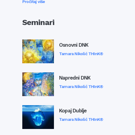
Pročitaj više
Seminari
Osnovni DNK
Tamara Nikolić THInK®
Napredni DNK
Tamara Nikolić THInK®
Kopaj Dublje
Tamara Nikolić THInK®