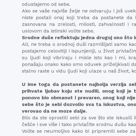
odustajemo od sebe.
Ako se vaše najviše želje ne ostvaruju i još uv
niste postali onaj koji treba da postanete d
zasnovana na zrelosti, milosti, zahvalnosti i 
uslovom da istinski volite sebe.
Srodne duše reflektuju jedna drugoj ono što im
Ali, ne treba o srodnoj duši razmišljati samo ka
postajemo celovitiji i ispunjeniji, u život privlač
su ljudi koji vibriraju i misle isto kao i mi
ponašaju onako kako smo oduvek priželjkivali da
stalno raste u vidu ljudi koji ulaze u naš život, k
U ime toga da postanete najbolja verzija seb
prihvate ljubav koju ste nudili, onog koji je
ponovo bio obmanut i prevaren, onog koji nije
sebe što je sebi dozvolio sva ta iskustva, onog
verovao da ne moze dalje.
Bilo da ste oprostili sebi za sve što ste iskusili
češće i sve više i tako privlačite srodnu dušu kao
Volite se neumoljivo kako bi pripremili sebe z