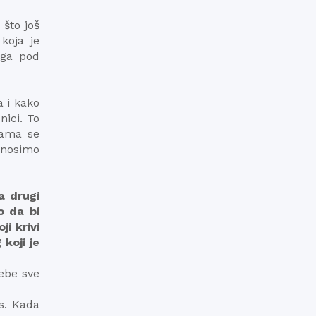
 što još
koja je
oga pod
a i kako
nici. To
nama se
 nosimo
a drugi
o da bi
i krivi
 koji je
sebe sve
s. Kada