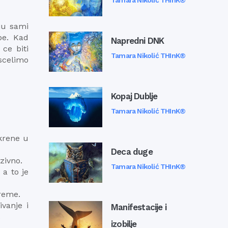
Tamara Nikolić THInK®
ju sami
be. Kad
Napredni DNK
ce biti
Tamara Nikolić THInK®
iscelimo
Kopaj Dublje
Tamara Nikolić THInK®
okrene u
Deca duge
zivno.
Tamara Nikolić THInK®
 a to je
vreme.
vanje i
Manifestacije i
.
izobilje