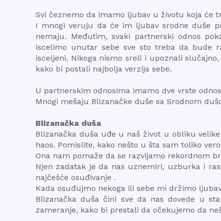
Svi čeznemo da imamo ljubav u životu koja će tr
I mnogi veruju da će im ljubav srodne duše pro
nemaju. Međutim, svaki partnerski odnos pok
iscelimo unutar sebe sve sto treba da bude r
isceljeni. Nikoga nismo sreli i upoznali slučajno
kako bi postali najbolja verzija sebe.
U partnerskim odnosima imamo dve vrste odnos
Mnogi mešaju Blizanačke duše sa Srodnom dušom
Blizanačka duša
Blizanačka duša uđe u naš život u obliku velike 
haos. Pomislite, kako nešto u šta sam toliko vero
Ona nam pomaže da se razvijamo rekordnom brzin
Njen zadatak je da nas uznemiri, uzburka i rast
najčešće osuđivanje .
Kada osuđujmo nekoga ili sebe mi držimo ljubav 
Blizanačka duša čini sve da nas dovede u stan
zameranje, kako bi prestali da očekujemo da nešto