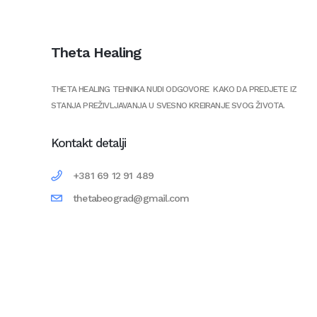
Theta Healing
THETA HEALING TEHNIKA NUDI ODGOVORE KAKO DA PREDJETE IZ
STANJA PREŽIVLJAVANJA U SVESNO KREIRANJE SVOG ŽIVOTA.
Kontakt detalji
+381 69 12 91 489
thetabeograd@gmail.com