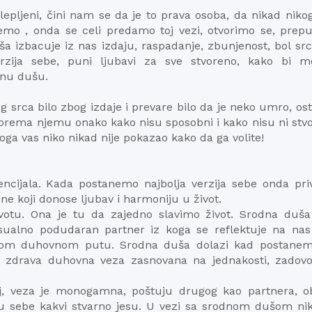
epljeni, čini nam se da je to prava osoba, da nikad niko
jemo , onda se celi predamo toj vezi, otvorimo se, prepu
a izbacuje iz nas izdaju, raspadanje, zbunjenost, bol src
zija sebe, puni ljubavi za sve stvoreno, kako bi m
dnu dušu.
srca bilo zbog izdaje i prevare bilo da je neko umro, os
u prema njemu onako kako nisu sposobni i kako nisu ni stv
koga vas niko nikad nije pokazao kako da ga volite!
encijala. Kada postanemo najbolja verzija sebe onda pri
ne koji donose ljubav i harmoniju u život.
otu. Ona je tu da zajedno slavimo život. Srodna duša
eksualno podudaran partner iz koga se reflektuje na nas 
svom duhovnom putu. Srodna duša dolazi kad postanem
e zdrava duhovna veza zasnovana na jednakosti, zadovol
j, veza je monogamna, poštuju drugog kao partnera, o
uju sebe kakvi stvarno jesu. U vezi sa srodnom dušom ni