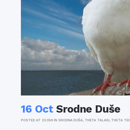
16 Oct
Srodne Duše
POSTED AT 23:35H
IN
SRODNA DUŠA
,
THETA TALASI
,
THETA TE