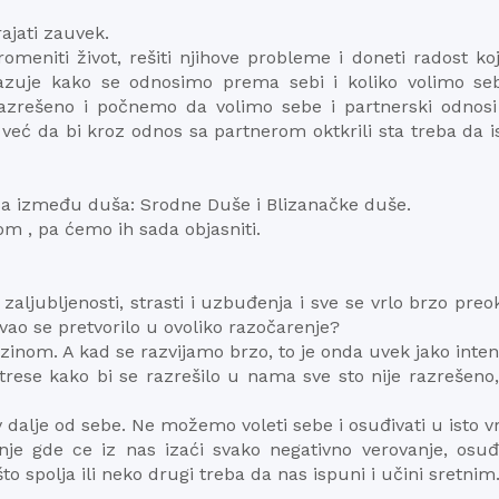
ajati zauvek.
meniti život, rešiti njihove probleme i doneti radost ko
azuje kako se odnosimo prema sebi i koliko volimo se
azrešeno i počnemo da volimo sebe i partnerski odnosi 
, već da bi kroz odnos sa partnerom oktkrili sta treba da 
a između duša: Srodne Duše i Blizanačke duše.
 , pa ćemo ih sada objasniti.
zaljubljenosti, strasti i uzbuđenja i sve se vrlo brzo pre
vao se pretvorilo u ovoliko razočarenje?
om. A kad se razvijamo brzo, to je onda uvek jako inten
rese kako bi se razrešilo u nama sve sto nije razrešeno,
dalje od sebe. Ne možemo voleti sebe i osuđivati u isto 
je gde ce iz nas izaći svako negativno verovanje, osuđi
 spolja ili neko drugi treba da nas ispuni i učini sretnim