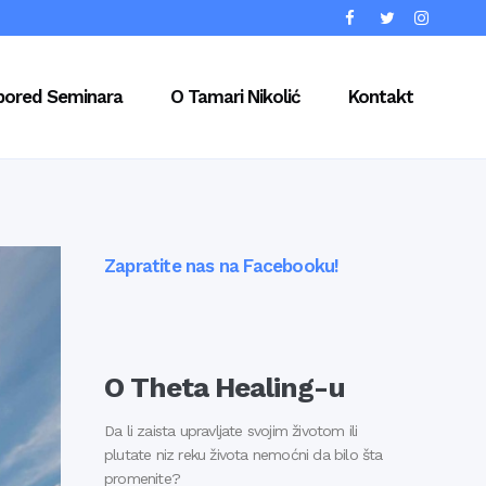
pored Seminara
O Tamari Nikolić
Kontakt
Zapratite nas na Facebooku!
O Theta Healing-u
Da li zaista upravljate svojim životom ili
plutate niz reku života nemoćni da bilo šta
promenite?