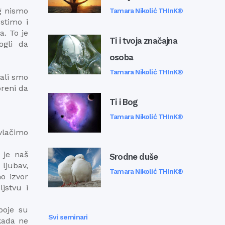
g nismo
Tamara Nikolić THInK®
stimo i
a. To je
Ti i tvoja značajna
ogli da
osoba
Tamara Nikolić THInK®
tali smo
oreni da
Ti i Bog
Tamara Nikolić THInK®
vlačimo
 je naš
Srodne duše
ljubav,
Tamara Nikolić THInK®
o izvor
jstvu i
boje su
Svi seminari
kada ne