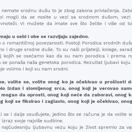
ek nemate srodnu dušu to je zbog zakona privlačenja. Zato
a bi mogli da se nosite u vezi sa srodnom dušom, vezi 
ravnoteži. Vi možete da imate sve što želite i više od t
aju u sebi i obe se razvijaju zajedno.
o o romantičnoj povezanosti. Postoji Porodica srodnih duš
imo i druge srodne duše. To su naši prijatelji, kolege, sarad
, kraj kojih se osećamo kao da su nam porodica i prema 
 se ponaša naša genetska porodica. Rezultat ljubavi koju
oje volimo i koji su nam srodni.
e, volite se, volite onog ko je očekivao u prošlosti d
 bio izdan i slomljenog srca, onog koji je verovao sam
 mogao da oprosti, onog koji neće da zaboravi, onog koj
 koji se fiksirao i zaglavio, onog koji je očekivao, onog
 ili se i dalje osuđujete, jedino što se računa je da volite 
 izraz svoje najviše sudbine.
a najčudesniju ljubavnu vezu koju je život spremio za va