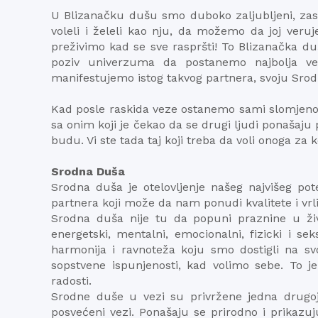
U Blizanačku dušu smo duboko zaljubljeni, zasl
voleli i želeli kao nju, da možemo da joj veru
preživimo kad se sve raspršti! To Blizanačka duš
poziv univerzuma da postanemo najbolja ver
manifestujemo istog takvog partnera, svoju Sro
Kad posle raskida veze ostanemo sami slomjenog 
sa onim koji je čekao da se drugi ljudi ponašaj
budu. Vi ste tada taj koji treba da voli onoga za 
Srodna Duša
Srodna duša je otelovljenje našeg najvišeg pot
partnera koji može da nam ponudi kvalitete i vrli
Srodna duša nije tu da popuni praznine u živ
energetski, mentalni, emocionalni, fizicki i s
harmonija i ravnoteža koju smo dostigli na 
sopstvene ispunjenosti, kad volimo sebe. To j
radosti.
Srodne duše u vezi su privržene jedna drugo
posvećeni vezi. Ponašaju se prirodno i prikaz