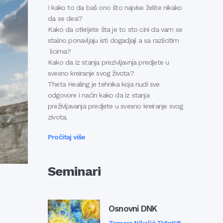
I kako to da baš ono što najvise želite nikako
da se desi?
Kako da otkrijete šta je to sto cini da vam se
stalno ponavljaju isti dogadjaji a sa razlicitim
licima?
Kako da iz stanja prezivljavnja predjete u
svesno kreiranje svog života?
Theta Healing je tehnika koja nudi sve
odgovore i naćin kako da iz stanja
preživljavanja predjete u svesno kreiranje svog
zivota.
Pročitaj više
Seminari
Osnovni DNK