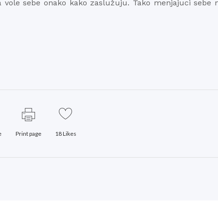
a vole sebe onako kako zaslužuju. Tako menjajuci sebe 
e
Print page
18
Likes