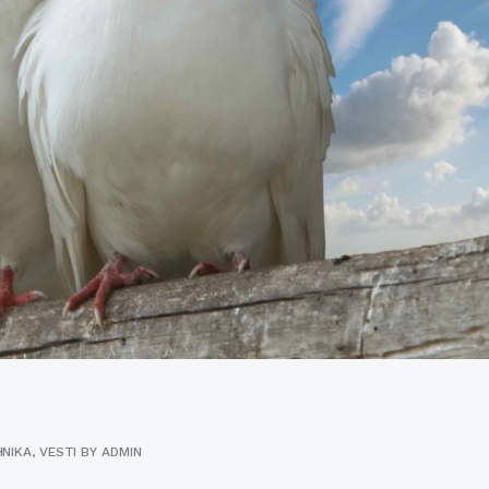
HNIKA
,
VESTI
BY
ADMIN